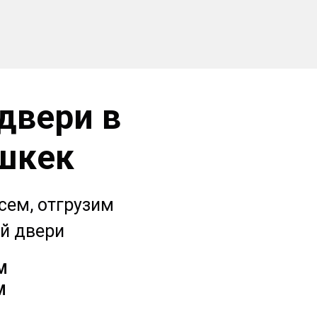
двери в
шкек
сем, отгрузим
ей двери
М
М