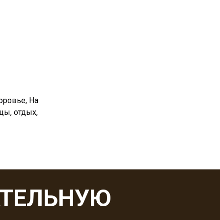
оровье, На
цы, отдых,
АТЕЛЬНУЮ