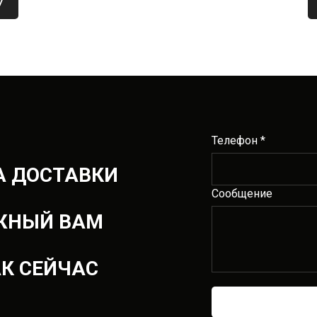
Ы
СТРОЙ
У
У
Телефон *
А ДОСТАВКИ
Сообщение
ЖНЫЙ ВАМ
АК СЕЙЧАС