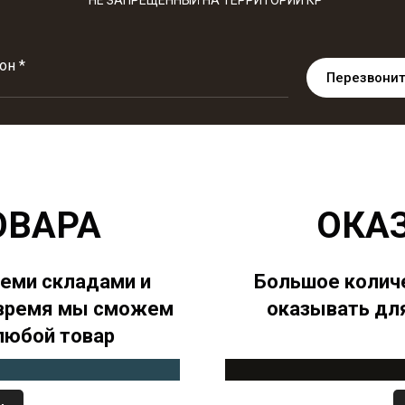
*НЕ ЗАПРЕЩЕННЫЙ НА ТЕРРИТОРИИ КР
он *
Перезвонит
ОВАРА
ОКА
семи складами и
Большое количе
о время мы сможем
оказывать для
 любой товар